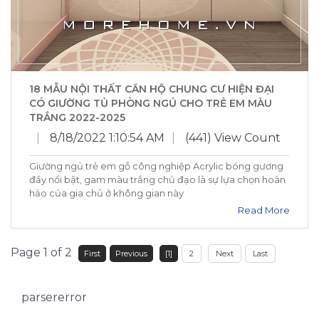
18 MẪU NỘI THẤT CĂN HỘ CHUNG CƯ HIỆN ĐẠI
CÓ GIƯỜNG TỦ PHÒNG NGỦ CHO TRẺ EM MÀU
TRẮNG 2022-2025
|
8/18/2022 1:10:54 AM
|
(441) View Count
Giường ngủ trẻ em gỗ công nghiệp Acrylic bóng gương
đầy nổi bật, gam màu trắng chủ đạo là sự lựa chọn hoàn
hảo của gia chủ ở không gian này
Read More
Page 1 of 2
First
Previous
[1]
2
Next
Last
parsererror