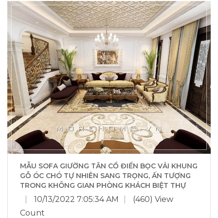
MẪU SOFA GIƯỜNG TÂN CỔ ĐIỂN BỌC VẢI KHUNG
GỖ ÓC CHÓ TỰ NHIÊN SANG TRỌNG, ẤN TƯỢNG
TRONG KHÔNG GIAN PHÒNG KHÁCH BIỆT THỰ
|
10/13/2022 7:05:34 AM
|
(460) View
Count