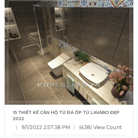
15 THIẾT KẾ CĂN HỘ TỪ ĐÁ ỐP TỦ LAVABO ĐẸP
2022
|
9/1/2022 2:57:38 PM
|
(438) View Count