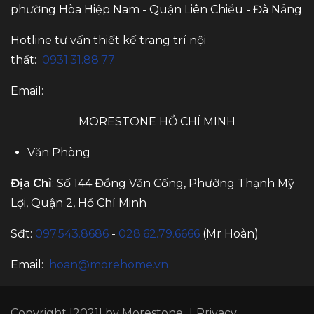
phường Hòa Hiệp Nam - Quận Liên Chiểu - Đà Nẵng
Hotline tư vấn thiết kế trang trí nội
thất:
0931.31.88.77
Email:
MORESTONE HỒ CHÍ MINH
Văn Phòng
Địa Chỉ
: Số 144 Đồng Văn Cống, Phường Thạnh Mỹ
Lợi, Quận 2, Hồ Chí Minh
Sđt:
097.543.8686
-
028.62.79.6666
(Mr Hoàn)
Email:
hoan@morehome.vn
Copyright [2021] by Morestone
|
Privacy