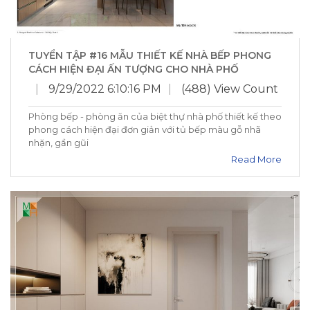
TUYỂN TẬP #16 MẪU THIẾT KẾ NHÀ BẾP PHONG
CÁCH HIỆN ĐẠI ẤN TƯỢNG CHO NHÀ PHỐ
|
9/29/2022 6:10:16 PM
|
(488) View Count
Phòng bếp - phòng ăn của biệt thự nhà phố thiết kế theo
phong cách hiện đại đơn giản với tủ bếp màu gỗ nhã
nhặn, gần gũi
Read More