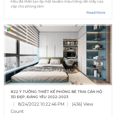
Mẫu đá nhân tạo ốp mặt lavabo màu trắng vân mây cao
cấp cho phòng tắm
Read More
#22 Ý TƯỞNG THIẾT KẾ PHÒNG BÉ TRAI CĂN HỘ
3D ĐẸP, ĐÁNG YÊU 2022-2023
|
8/24/2022 10:22:46 PM
|
(436) View
Count