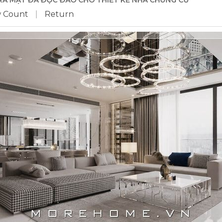
TRÀ MẶT ĐÁ ĐỘC ĐÁO CHO THIẾT KẾ NHÀ CHUNG CƯ
w Count
|
Return