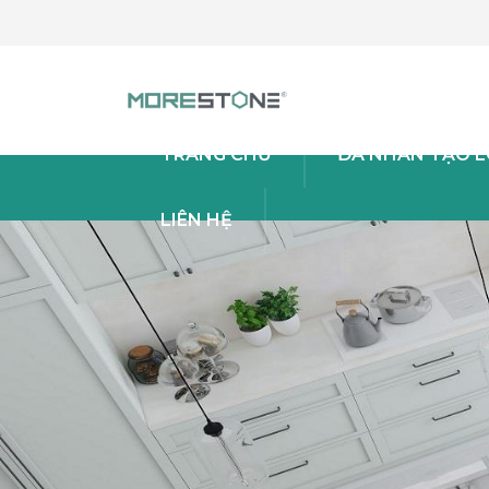
TRANG CHỦ
ĐÁ NHÂN TẠO L
LIÊN HỆ