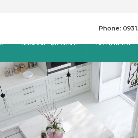
Phone: 0931.
G
ĐÁ NHÂN TẠO CASLA
ĐÁ TỰ NHIÊN