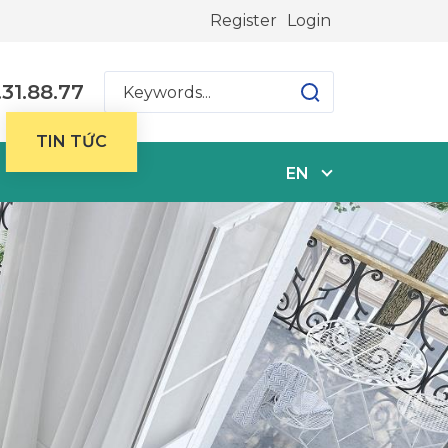
Register
Login
31.88.77
TIN TỨC
EN