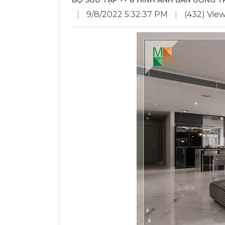
BỘ SƯU TẬP ++ 8 HÌNH ẢNH BÀN UỐNG 
|
9/8/2022 5:32:37 PM
|
(432) Vie