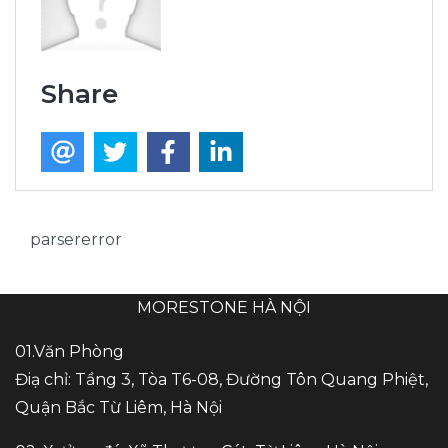
Share
parsererror
MORESTONE HÀ NỘI
01.Văn Phòng
Điạ chỉ: Tầng 3, Tòa T6-08, Đường Tôn Quang Phiệt,
Quận Bắc Từ Liêm, Hà Nội