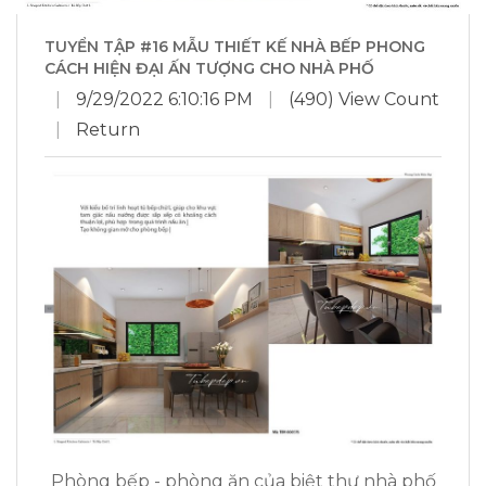
TUYỂN TẬP #16 MẪU THIẾT KẾ NHÀ BẾP PHONG
CÁCH HIỆN ĐẠI ẤN TƯỢNG CHO NHÀ PHỐ
|
9/29/2022 6:10:16 PM
|
(490) View Count
|
Return
Phòng bếp - phòng ăn của biệt thự nhà phố