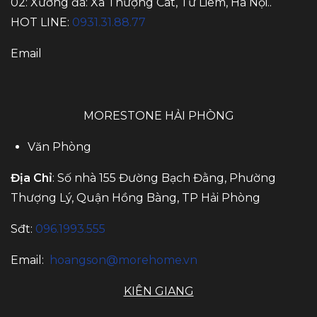
02: Xưởng đá: Xã Thượng Cát, Từ Liêm, Hà Nội..
HOT LINE:
0931.31.88.77
Email
MORESTONE HẢI PHÒNG
Văn Phòng
Địa Chỉ
: Số nhà 155 Đường Bạch Đằng, Phường
Thượng Lý, Quận Hồng Bàng, TP Hải Phòng
Sđt:
096.1993.555
Email:
hoangson@morehome.vn
KIÊN GIANG