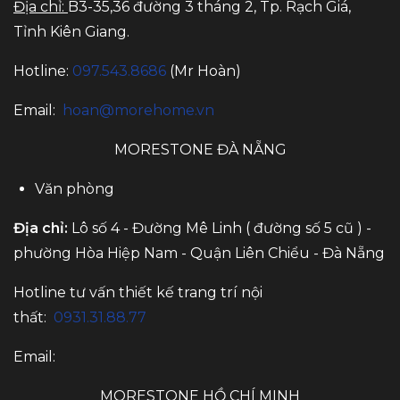
Địa chỉ:
B3-35,36 đường 3 tháng 2, Tp. Rạch Giá,
Tỉnh Kiên Giang.
Hotline:
097.543.8686
(Mr Hoàn)
Email:
hoan@morehome.vn
MORESTONE ĐÀ NẴNG
Văn phòng
Địa chỉ:
Lô số 4 - Đường Mê Linh ( đường số 5 cũ ) -
phường Hòa Hiệp Nam - Quận Liên Chiểu - Đà Nẵng
Hotline tư vấn thiết kế trang trí nội
thất:
0931.31.88.77
Email:
MORESTONE HỒ CHÍ MINH