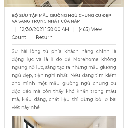
BỘ SƯU TẬP MẪU GIƯỜNG NGỦ CHUNG CƯ ĐẸP
VÀ SANG TRỌNG NHẤT CỦA NĂM
|
12/30/2021 1:58:00 AM
|
(463) View
Count
|
Return
Sự hài lòng từ phía khách hàng chính là
động lực và là lí do để Morehome không
ngừng nỗ lực, sáng tạo ra những mẫu giường
ngủ đẹp, tiện nghi nhất. Nếu đang tìm kiếm
cho mình một mẫu giường ngủ chung cư
độc đáo mà còn thấy khó khăn trong mẫu
mã, kiểu dáng, chất liệu thì đừng bỏ lỡ bài
viết này nhé!