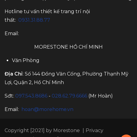
Hotline tư vấn thiết kế trang trí nội
thất:
0931.31.88.77
Email:
MORESTONE HỒ CHÍ MINH
Văn Phòng
Địa Chỉ
: Số 144 Đồng Văn Cống, Phường Thạnh Mỹ
Lợi, Quận 2, Hồ Chí Minh
Sđt:
097.543.8686
-
028.62.79.6666
(Mr Hoàn)
Email:
hoan@morehome.vn
Copyright [2021] by Morestone
|
Privacy