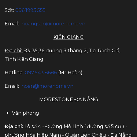
Sđt:
096.1993.555
Email:
hoangson@morehome.vn
KIÊN GIANG
Địa chỉ:
B3-35,36 đường 3 tháng 2, Tp. Rạch Giá,
Tỉnh Kiên Giang.
Hotline:
097.543.8686
(Mr Hoàn)
Email:
hoan@morehome.vn
MORESTONE ĐÀ NẴNG
Văn phòng
Địa chỉ:
Lô số 4 - Đường Mê Linh ( đường số 5 cũ ) -
phường Hòa Hiệp Nam - Quận Liên Chiểu - Đà Nẵng